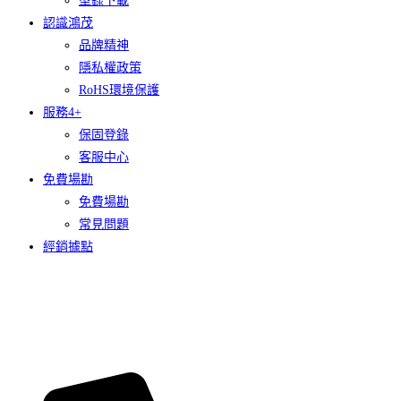
型錄下載
認識鴻茂
品牌精神
隱私權政策
RoHS環境保護
服務4+
保固登錄
客服中心
免費場勘
免費場勘
常見問題
經銷據點