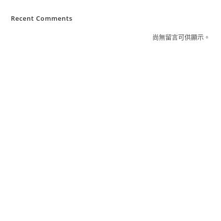
Recent Comments
尚無留言可供顯示。
聯絡資訊
服務時間：周一至周五 08:00 - 17:00
公司地址：630 雲林縣斗南鎮新生一路36號
聯絡電話：0800-070-858
電子信箱：service@homemark.com.tw
最新公告
產品介紹
認識鴻茂
服務4+
免費場勘
經銷據點