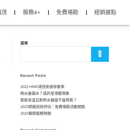
鴻茂
服務4+
免費場勘
經銷據點
搜尋
搜
尋
Recent Posts
2022 HMK鴻茂安檢保養季
熱水器漏水？或許是洩壓現象
智能恆溫瓦斯熱水器值不值得買？
2025原廠到府評估｜免費場勘活動開跑
2025春節服務時間