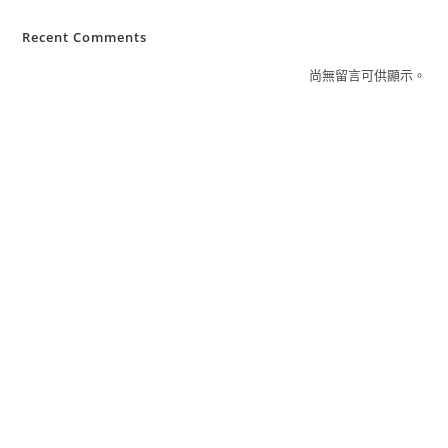
Recent Comments
尚無留言可供顯示。
聯絡資訊
服務時間：周一至周五 08:00 - 17:00
公司地址：630 雲林縣斗南鎮新生一路36號
聯絡電話：0800-070-858
電子信箱：service@homemark.com.tw
最新公告
產品介紹
認識鴻茂
服務4+
免費場勘
經銷據點