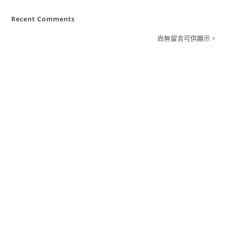
Recent Comments
尚無留言可供顯示。
聯絡資訊
服務時間：周一至周五 08:00 - 17:00
公司地址：630 雲林縣斗南鎮新生一路36號
聯絡電話：0800-070-858
電子信箱：service@homemark.com.tw
最新公告
產品介紹
認識鴻茂
服務4+
免費場勘
經銷據點